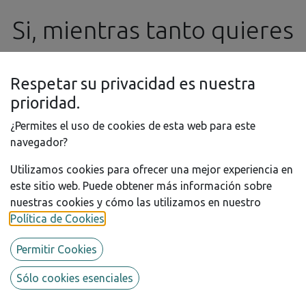
Ningún producto definido
Si, mientras tanto quieres
No hay productos definidos en esta categoría.
realizar algún pedido o
Respetar su privacidad es nuestra
consulta, no dudes en
prioridad.
¿Permites el uso de cookies de esta web para este
contactar con nosotros
navegador?
Utilizamos cookies para ofrecer una mejor experiencia en
por e-mail a
este sitio web. Puede obtener más información sobre
nuestras cookies y cómo las utilizamos en nuestro
info@ssgproducts.com
Política de Cookies
.
Permitir Cookies
Sólo cookies esenciales
Marcas que dist
ribuimos