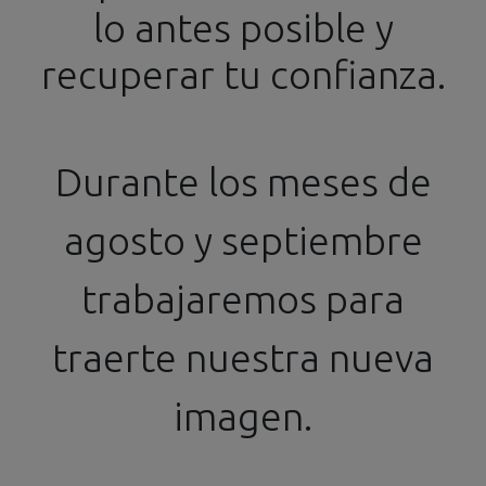
lo antes posible y
info@ssgproducts.com
+34 644 54 77 87
recuperar tu confianza.
Distribuidor Oficial
Horario de 16h a 20h
Durante los meses de
Kits de Plástico
agosto y septiembre
Kits de Coches
trabajaremos para
Kits de
Kits de
en Plástico
Motos
Camiones
traerte nuestra nueva
imagen.