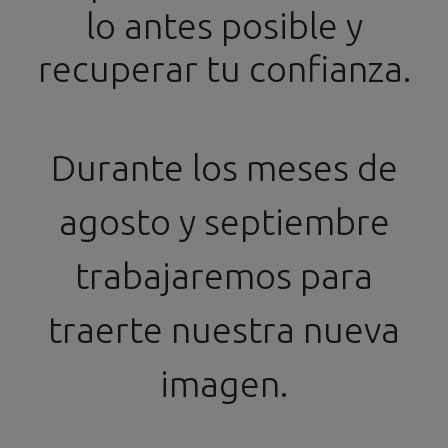
lo antes posible y
info@ssgproducts.com
+34 644 54 77 87
recuperar tu confianza.
Distribuidor Oficial
Horario de 16h a 20h
Durante los meses de
Barniz 2K
agosto y septiembre
Barniz 2K
trabajaremos para
Pulido
Imprimación
traerte nuestra nueva
imagen.
Ningún producto definido