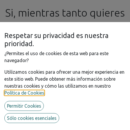
No hay productos definidos en esta categoría.
Si, mientras tanto quieres
realizar algún pedido o
Respetar su privacidad es nuestra
consulta, no dudes en
prioridad.
¿Permites el uso de cookies de esta web para este
contactar con nosotros
navegador?
Utilizamos cookies para ofrecer una mejor experiencia en
por e-mail a
este sitio web. Puede obtener más información sobre
nuestras cookies y cómo las utilizamos en nuestro
info@ssgproducts.com
Política de Cookies
.
Permitir Cookies
Marcas que dist
Sólo cookies esenciales
ribuimos
Sedney's Scale Garage