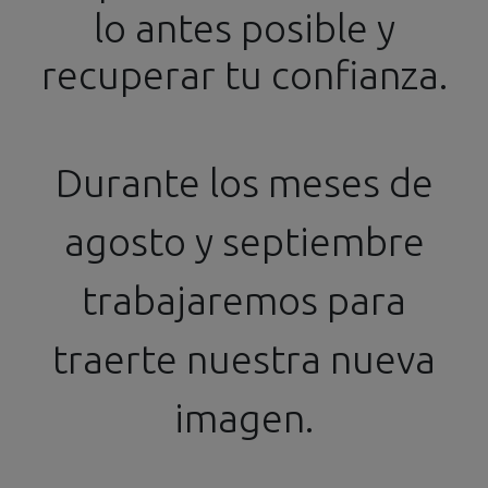
lo antes posible y
info@ssgproducts.com
+34 644 54 77 87
recuperar tu confianza.
Distribuidor Oficial
Horario de 16h a 20h
Durante los meses de
agosto y septiembre
Todos los productos
trabajaremos para
Ford Escort Monte Carlo Winner 94
traerte nuestra nueva
imagen.