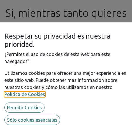
Si, mientras tanto quieres
realizar algún pedido o
Respetar su privacidad es nuestra
consulta, no dudes en
prioridad.
¿Permites el uso de cookies de esta web para este
contactar con nosotros
navegador?
Utilizamos cookies para ofrecer una mejor experiencia en
por e-mail a
este sitio web. Puede obtener más información sobre
Ford Escort Monte Carlo
nuestras cookies y cómo las utilizamos en nuestro
info@ssgproducts.com
Winner 94
Política de Cookies
.
Permitir Cookies
Este producto ya no está disponible.
Sólo cookies esenciales