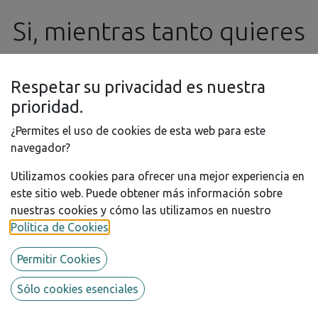
Si, mientras tanto quieres
realizar algún pedido o
Respetar su privacidad es nuestra
consulta, no dudes en
prioridad.
¿Permites el uso de cookies de esta web para este
contactar con nosotros
navegador?
Utilizamos cookies para ofrecer una mejor experiencia en
por e-mail a
este sitio web. Puede obtener más información sobre
nuestras cookies y cómo las utilizamos en nuestro
info@ssgproducts.com
FUJIMI - 1/24 PORSCHE 917K
Política de Cookies
.
DELUXE '71 SEBRING 12HR
Permitir Cookies
RACE 1st No.3
Sólo cookies esenciales
Bonito modelo del clásico competidor de los años 70. En
esta versión DELUXE se incluye un set de fotograbados