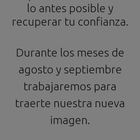
lo antes posible y
info@ssgproducts.com
+34 644 54 77 87
recuperar tu confianza.
Distribuidor Oficial
Horario de 16h a 20h
Durante los meses de
agosto y septiembre
Todos los productos
Maquetas
trabajaremos para
FUJIMI - 1/24 PORSCHE 917K DELUXE '71 SEBRING
12HR RACE 1st No.3
traerte nuestra nueva
imagen.