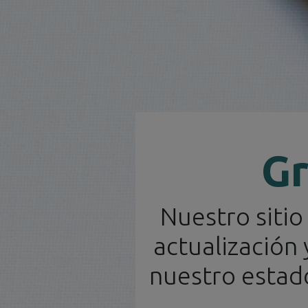
Distribuidor Oficial
Gr
Nuestro siti
Inicio
Novedades
Ca
Español
actualización
nuestro estado