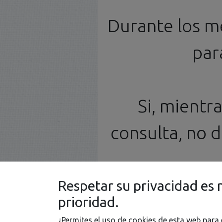
Durante los m
par
Si, mientr
consulta, no 
Respetar su privacidad es 
prioridad.
¿Permites el uso de cookies de esta web para