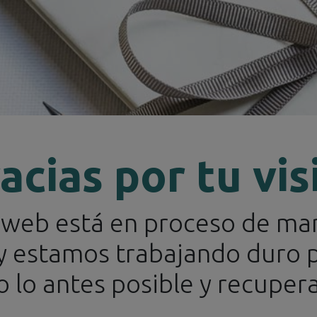
acias por tu vis
o web está en proceso de ma
tegorías
Marcas
Eventos
Boletines de Noticias
Co
 y estamos trabajando duro 
Todos los productos
Coch
 lo antes posible y recupera
FUJIMI - 1/24 FORD GT4