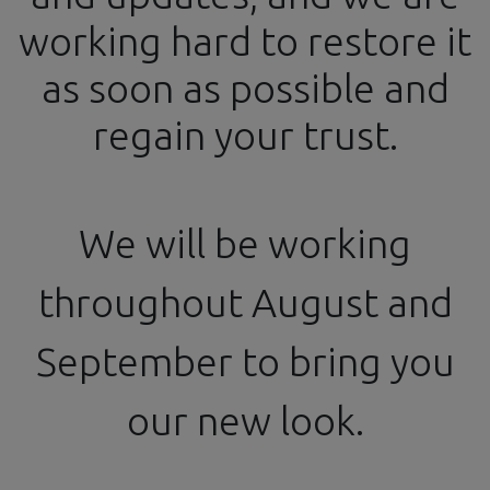
working hard to restore it
info@ssgproducts.com
+34 644 54 77 87
as soon as possible and
Official Distributor
From 4 PM to 8 PM
regain your trust.
Workbench
We will be working
throughout August and
Cutting
Extraction
Organization
Tools
September to bring you
our new look.