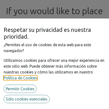
If you would like to place
No product defined
No product defined in this category.
an order in the meantime,
Respetar su privacidad es nuestra
please feel free to
prioridad.
¿Permites el uso de cookies de esta web para este
contact us by email at ​
navegador?
Utilizamos cookies para ofrecer una mejor experiencia en
info@ssgproducts.com
este sitio web. Puede obtener más información sobre
nuestras cookies y cómo las utilizamos en nuestro
Política de Cookies
.
Permitir Cookies
Sólo cookies esenciales
Available Brands